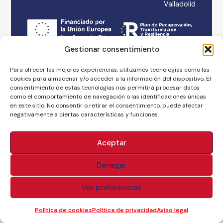
Valladolid
Gestionar consentimiento
Aviso legal
Accesibilidad
Política de cookies
Para ofrecer las mejores experiencias, utilizamos tecnologías como las
Política de privacidad
Branding & Web ASH
cookies para almacenar y/o acceder a la información del dispositivo. El
consentimiento de estas tecnologías nos permitirá procesar datos
como el comportamiento de navegación o las identificaciones únicas
en este sitio. No consentir o retirar el consentimiento, puede afectar
negativamente a ciertas características y funciones.
Aceptar
Denegar
Ver preferencias
Política de cookies
Política de privacidad
Aviso legal