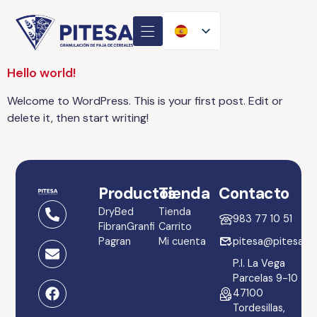
Hello world!
Welcome to WordPress. This is your first post. Edit or
delete it, then start writing!
Productos
Tienda
Contacto
DryBed
Tienda
983 77 10 51
Fibran
Granfi
Carrito
Pagran
Mi cuenta
pitesa@pitesa.es
P.I. La Vega
Parcelas 9-10
47100
Tordesillas,